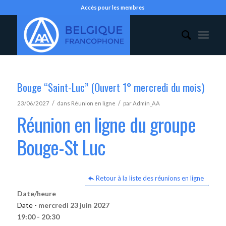
Accès pour les membres
Bouge “Saint-Luc” (Ouvert 1° mercredi du mois)
/
/
23/06/2027
dans
Réunion en ligne
par
Admin_AA
Réunion en ligne du groupe
Bouge-St Luc
Retour à la liste des réunions en ligne
Date/heure
Date -
mercredi 23 juin 2027
19:00 - 20:30