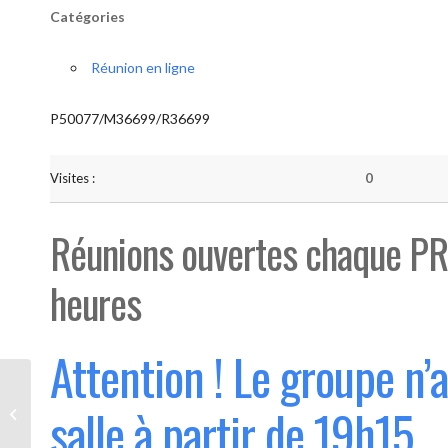
Catégories
Réunion en ligne
P50077/M36699/R36699
Visites :
0
Réunions ouvertes chaque PR
heures
Attention ! Le groupe n’
Bouge “Saint-Luc” (Ouvert 1°
salle à partir de 19h15
mercredi du mois)