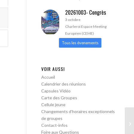
20261003- Congrès
3 octobre
Charleroi Espace Meeting
Européen (CEME)
Tous les évenements
VOIR AUSSI
Accueil
Calendrier des réunions
Capsules Vidéo
Carte des Groupes
Cellule jeune
Changements d’horaires exceptionnels
de groupes
Bo
Contact-infos
me
Foire aux Questions