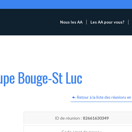
Nous les AA
Les AA pour vous?
oupe Bouge-St Luc
Retour à la liste des réunions en 
ID de réunion :
82661630349
Code / mot de passe :