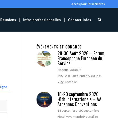
Accès pour les membres
Reunions
Infos professionnelles
Contact-infos
ÉVÈNEMENTS ET CONGRÈS
28-30 Août 2026 – Forum
Francophone Européen du
Service
28 août
-
30 août
MISE A JOUR: Centre ADDEPPA,
Vigy , Moselle
ligne
18-20 septembre 2026
-8th Internationale – AA
Ardennes Conventions
18 septembre
-
20 septembre
Hotel Vayamundo Houffalize