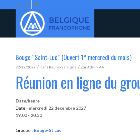
Bouge “Saint-Luc” (Ouvert 1° mercredi du mois)
/
/
22/12/2027
dans
Réunion en ligne
par
Admin_AA
Réunion en ligne du gr
Date/heure
Date -
mercredi 22 décembre 2027
19:00 - 20:30
Groupe :
Bouge-St Luc