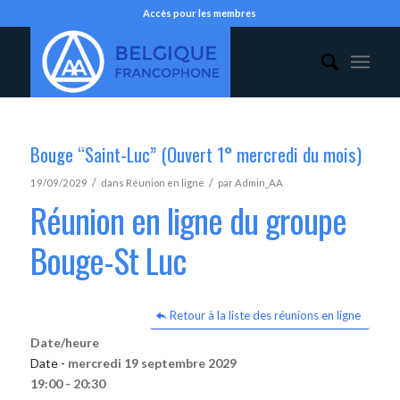
Accès pour les membres
Bouge “Saint-Luc” (Ouvert 1° mercredi du mois)
/
/
19/09/2029
dans
Réunion en ligne
par
Admin_AA
Réunion en ligne du groupe
Bouge-St Luc
Retour à la liste des réunions en ligne
Date/heure
Date -
mercredi 19 septembre 2029
19:00 - 20:30