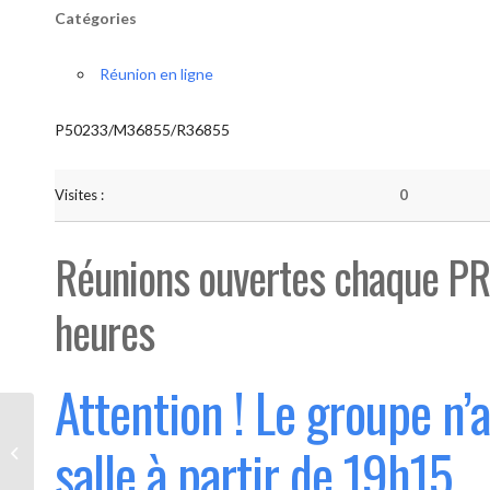
Catégories
Réunion en ligne
P50233/M36855/R36855
Visites :
0
Réunions ouvertes chaque PR
heures
Attention ! Le groupe n’
Bouge “Saint-Luc” (Ouvert 1°
salle à partir de 19h15
mercredi du mois)