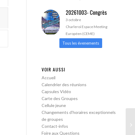
20261003- Congrès
3 octobre
Charleroi Espace Meeting
Européen (CEME)
Tous les évenements
VOIR AUSSI
Accueil
Calendrier des réunions
Capsules Vidéo
Carte des Groupes
Cellule jeune
Changements d’horaires exceptionnels
de groupes
Bo
Contact-infos
me
Foire aux Questions