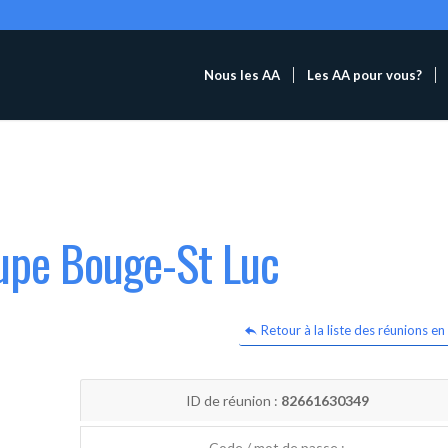
Nous les AA
Les AA pour vous?
oupe Bouge-St Luc
Retour à la liste des réunions en 
ID de réunion :
82661630349
Code / mot de passe :