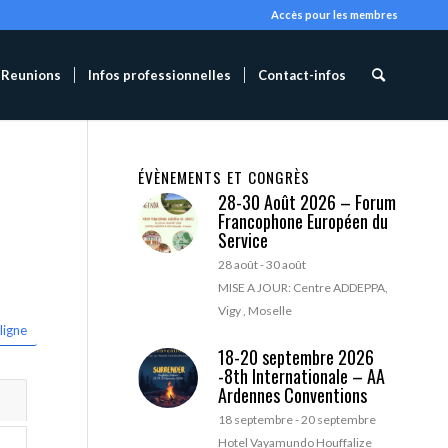
Accès pour les membres
Reunions
Infos professionnelles
Contact-infos
ÉVÈNEMENTS ET CONGRÈS
28-30 Août 2026 – Forum
Francophone Européen du
Service
28 août
-
30 août
MISE A JOUR: Centre ADDEPPA,
Vigy , Moselle
ligne
18-20 septembre 2026
-8th Internationale – AA
Ardennes Conventions
18 septembre
-
20 septembre
Hotel Vayamundo Houffalize