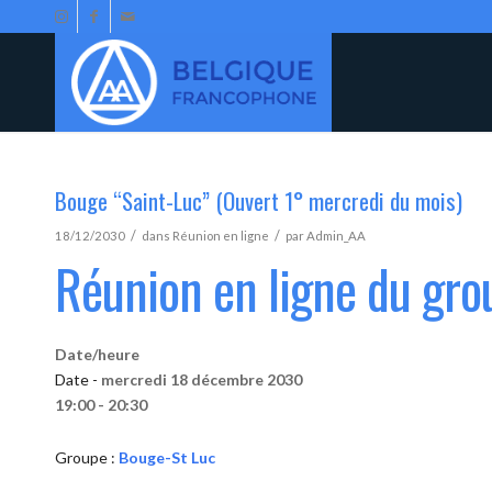
Bouge “Saint-Luc” (Ouvert 1° mercredi du mois)
/
/
18/12/2030
dans
Réunion en ligne
par
Admin_AA
Réunion en ligne du gr
Date/heure
Date -
mercredi 18 décembre 2030
19:00 - 20:30
Groupe :
Bouge-St Luc