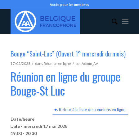
Accès pour les membres
Bouge “Saint-Luc” (Ouvert 1° mercredi du mois)
/
/
17/05/2028
dans
Réunion en ligne
par
Admin_AA
Réunion en ligne du groupe
Bouge-St Luc
Retour à la liste des réunions en ligne
Date/heure
Date -
mercredi 17 mai 2028
19:00 - 20:30