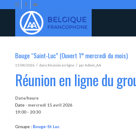
Bouge “Saint-Luc” (Ouvert 1° mercredi du mois)
/
/
15/04/2026
dans
Réunion en ligne
par
Admin_AA
Réunion en ligne du gr
Date/heure
Date -
mercredi 15 avril 2026
19:00 - 20:30
Groupe :
Bouge-St Luc