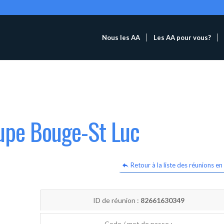
Nous les AA
Les AA pour vous?
oupe Bouge-St Luc
Retour à la liste des réunions en 
ID de réunion :
82661630349
Code / mot de passe :