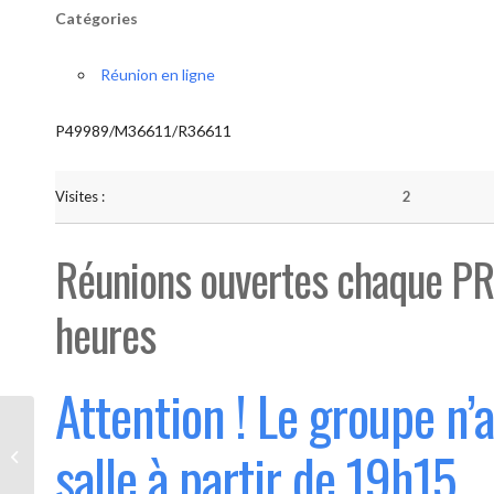
Catégories
Réunion en ligne
P49989/M36611/R36611
Visites :
2
Réunions ouvertes chaque PR
heures
Attention ! Le groupe n’
Bouge “Saint-Luc” (Ouvert 1°
salle à partir de 19h15
mercredi du mois)