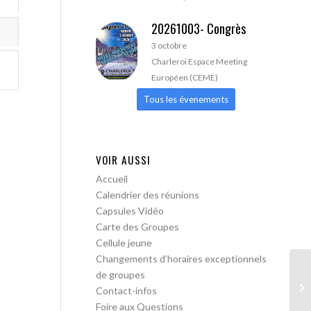
20261003- Congrès
3 octobre
Charleroi Espace Meeting
Européen (CEME)
Tous les évenements
VOIR AUSSI
Accueil
Calendrier des réunions
Capsules Vidéo
Carte des Groupes
Cellule jeune
Changements d’horaires exceptionnels
de groupes
Bo
Contact-infos
me
Foire aux Questions