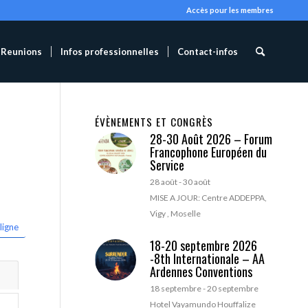
Accès pour les membres
Reunions
Infos professionnelles
Contact-infos
ÉVÈNEMENTS ET CONGRÈS
28-30 Août 2026 – Forum
Francophone Européen du
Service
28 août
-
30 août
MISE A JOUR: Centre ADDEPPA,
Vigy , Moselle
ligne
18-20 septembre 2026
-8th Internationale – AA
Ardennes Conventions
18 septembre
-
20 septembre
Hotel Vayamundo Houffalize