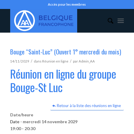
Accès pour les membres
Bouge “Saint-Luc” (Ouvert 1° mercredi du mois)
/
/
14/11/2029
dans
Réunion en ligne
par
Admin_AA
Réunion en ligne du groupe
Bouge-St Luc
Retour à la liste des réunions en ligne
Date/heure
Date -
mercredi 14 novembre 2029
19:00 - 20:30