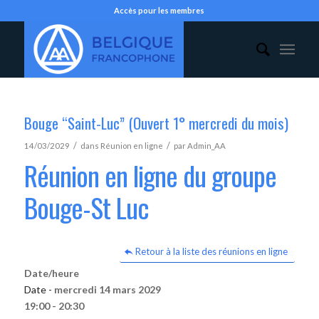
Accès pour les membres
Bouge “Saint-Luc” (Ouvert 1° mercredi du mois)
/
/
14/03/2029
dans
Réunion en ligne
par
Admin_AA
Réunion en ligne du groupe
Bouge-St Luc
Retour à la liste des réunions en ligne
Date/heure
Date -
mercredi 14 mars 2029
19:00 - 20:30