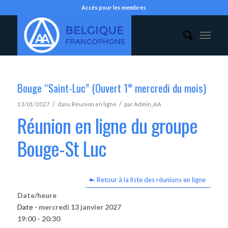
Accès pour les membres
Bouge “Saint-Luc” (Ouvert 1° mercredi du mois)
/
/
13/01/2027
dans
Réunion en ligne
par
Admin_AA
Réunion en ligne du groupe
Bouge-St Luc
Retour à la liste des réunions en ligne
Date/heure
Date -
mercredi 13 janvier 2027
19:00 - 20:30