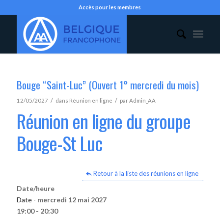
Accès pour les membres
Bouge “Saint-Luc” (Ouvert 1° mercredi du mois)
/
/
12/05/2027
dans
Réunion en ligne
par
Admin_AA
Réunion en ligne du groupe
Bouge-St Luc
Retour à la liste des réunions en ligne
Date/heure
Date -
mercredi 12 mai 2027
19:00 - 20:30