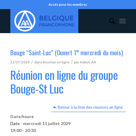
Accès pour les membres
Bouge “Saint-Luc” (Ouvert 1° mercredi du mois)
/
/
11/07/2029
dans
Réunion en ligne
par
Admin_AA
Réunion en ligne du groupe
Bouge-St Luc
Retour à la liste des réunions en ligne
Date/heure
Date -
mercredi 11 juillet 2029
19:00 - 20:30