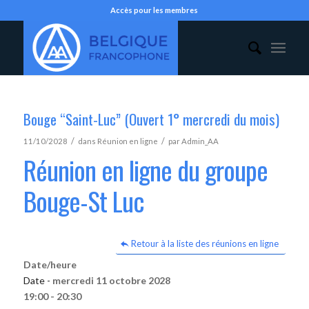
Accès pour les membres
Bouge “Saint-Luc” (Ouvert 1° mercredi du mois)
/
/
11/10/2028
dans
Réunion en ligne
par
Admin_AA
Réunion en ligne du groupe
Bouge-St Luc
Retour à la liste des réunions en ligne
Date/heure
Date -
mercredi 11 octobre 2028
19:00 - 20:30