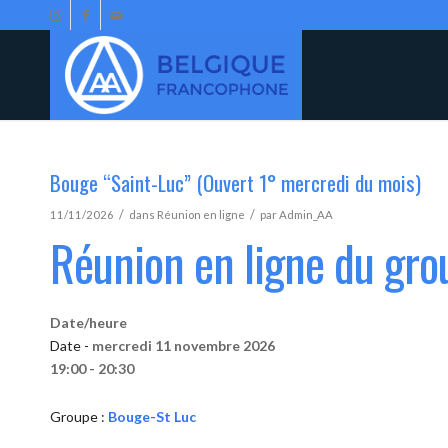
Bouge “Saint-Luc” (Ouvert 1° mercredi du mois)
/
/
11/11/2026
dans
Réunion en ligne
par
Admin_AA
Réunion en ligne du gr
Date/heure
Date -
mercredi 11 novembre 2026
19:00 - 20:30
Groupe :
Bouge-St Luc