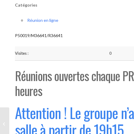
Catégories
Réunion en ligne
P50019/M36641/R36641
Visites :
0
Réunions ouvertes chaque PR
heures
Attention ! Le groupe n’
Bouge “Saint-Luc” (Ouvert 1°
salle à partir de 19h15
mercredi du mois)