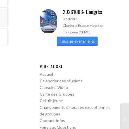
20261003- Congrès
3 octobre
Charleroi Espace Meeting
Européen (CEME)
Tous les évenements
VOIR AUSSI
Accueil
Calendrier des réunions
Capsules Vidéo
Carte des Groupes
Cellule jeune
Changements d’horaires exceptionnels
de groupes
Bo
Contact-infos
me
Foire aux Questions