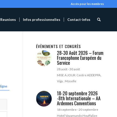
Accès pour les membres
Reunions
Infos professionnelles
Contact-infos
ÉVÈNEMENTS ET CONGRÈS
28-30 Août 2026 – Forum
Francophone Européen du
Service
28 août
-
30 août
MISE A JOUR: Centre ADDEPPA,
Vigy , Moselle
ligne
18-20 septembre 2026
-8th Internationale – AA
Ardennes Conventions
18 septembre
-
20 septembre
Hotel Vayamundo Houffalize