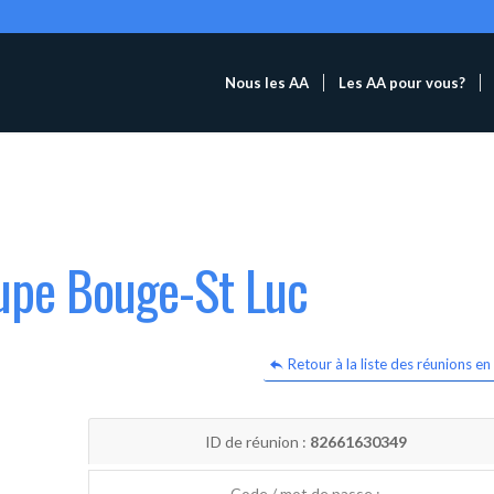
Nous les AA
Les AA pour vous?
oupe Bouge-St Luc
Retour à la liste des réunions en 
ID de réunion :
82661630349
Code / mot de passe :