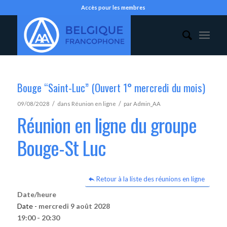
Accès pour les membres
Bouge “Saint-Luc” (Ouvert 1° mercredi du mois)
/
/
09/08/2028
dans
Réunion en ligne
par
Admin_AA
Réunion en ligne du groupe
Bouge-St Luc
Retour à la liste des réunions en ligne
Date/heure
Date -
mercredi 9 août 2028
19:00 - 20:30