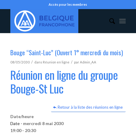
Accès pour les membres
Bouge “Saint-Luc” (Ouvert 1° mercredi du mois)
/
/
08/05/2030
dans
Réunion en ligne
par
Admin_AA
Réunion en ligne du groupe
Bouge-St Luc
Retour à la liste des réunions en ligne
Date/heure
Date -
mercredi 8 mai 2030
19:00 - 20:30