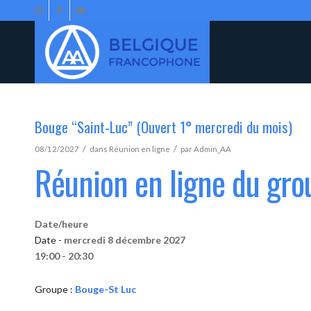
Bouge “Saint-Luc” (Ouvert 1° mercredi du mois)
/
/
08/12/2027
dans
Réunion en ligne
par
Admin_AA
Réunion en ligne du gr
Date/heure
Date -
mercredi 8 décembre 2027
19:00 - 20:30
Groupe :
Bouge-St Luc