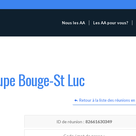
Nous les AA
Les AA pour vous?
oupe Bouge-St Luc
Retour à la liste des réunions en 
ID de réunion :
82661630349
Code / mot de passe :