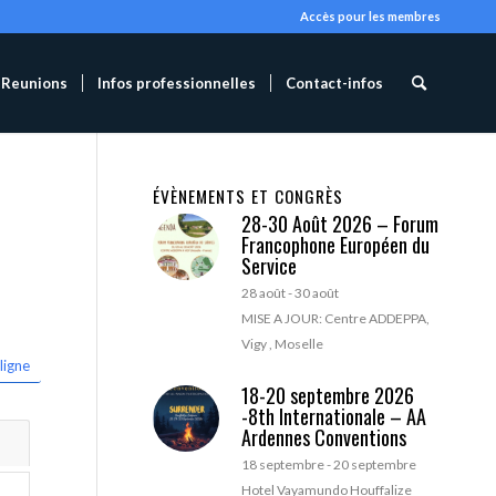
Accès pour les membres
Reunions
Infos professionnelles
Contact-infos
ÉVÈNEMENTS ET CONGRÈS
28-30 Août 2026 – Forum
Francophone Européen du
Service
28 août
-
30 août
MISE A JOUR: Centre ADDEPPA,
Vigy , Moselle
ligne
18-20 septembre 2026
-8th Internationale – AA
Ardennes Conventions
18 septembre
-
20 septembre
Hotel Vayamundo Houffalize