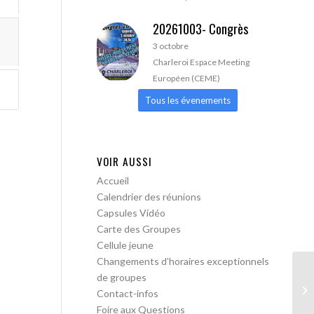
20261003- Congrès
3 octobre
Charleroi Espace Meeting
Européen (CEME)
Tous les évenements
VOIR AUSSI
Accueil
Calendrier des réunions
Capsules Vidéo
Carte des Groupes
Cellule jeune
Changements d’horaires exceptionnels
de groupes
Bo
Contact-infos
me
Foire aux Questions