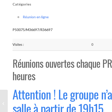
Catégories
Réunion en ligne
P50075/M36697/R36697
Visites :
0
Réunions ouvertes chaque PR
heures
Attention ! Le groupe n’
Bouge “Saint-Luc” (Ouvert 1°
salle à partir de 19h15
mercredi du mois)