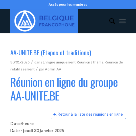
Accès pour les membres
AA-UNITE.BE (Etapes et traditions)
/
30/01/2025
dans
En ligne uniquement
,
Réunion à thème
,
Réunion de
/
rétablissement
par
Admin_AA
Réunion en ligne du groupe
AA-UNITE.BE
Retour à la liste des réunions en ligne
Date/heure
Date -
jeudi 30 janvier 2025