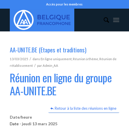
Accès pour les membres
AA-UNITE.BE (Etapes et traditions)
/
13/03/2025
dans
En ligne uniquement
,
Réunion à thème
,
Réunion de
/
rétablissement
par
Admin_AA
Réunion en ligne du groupe
AA-UNITE.BE
Retour à la liste des réunions en ligne
Date/heure
Date -
jeudi 13 mars 2025