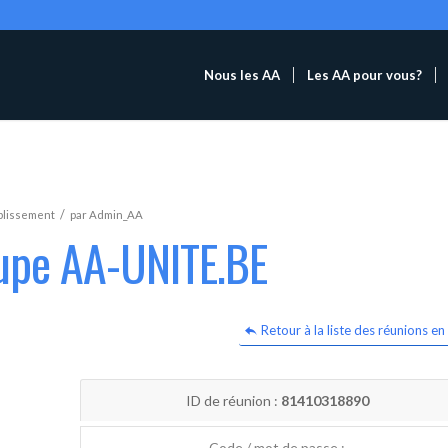
Nous les AA
Les AA pour vous?
/
blissement
par
Admin_AA
oupe AA-UNITE.BE
Retour à la liste des réunions en 
ID de réunion :
81410318890
Code / mot de passe :