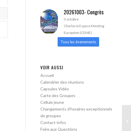
20261003- Congrès
3 octobre
Charleroi Espace Meeting
Européen (CEME)
Tous les évenements
VOIR AUSSI
Accueil
Calendrier des réunions
Capsules Vidéo
Carte des Groupes
Cellule jeune
Changements d’horaires exceptionnels
de groupes
AA
Contact-infos
Foire aux Questions