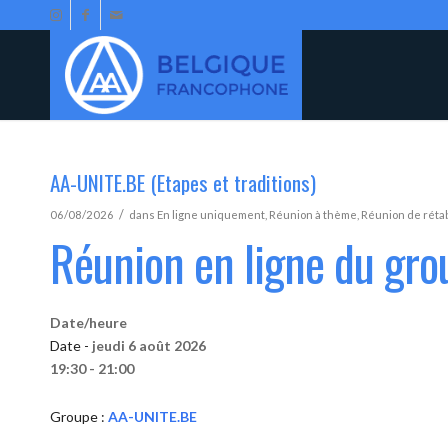
AA-UNITE.BE (Etapes et traditions)
/
06/08/2026
dans
En ligne uniquement
,
Réunion à thème
,
Réunion de réta
Réunion en ligne du gr
Date/heure
Date -
jeudi 6 août 2026
19:30 - 21:00
Groupe :
AA-UNITE.BE