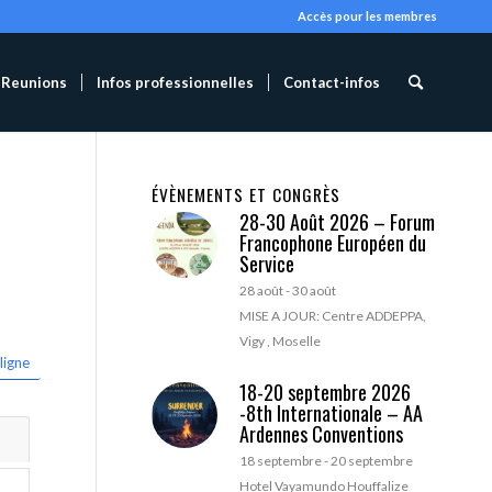
Accès pour les membres
Reunions
Infos professionnelles
Contact-infos
ÉVÈNEMENTS ET CONGRÈS
28-30 Août 2026 – Forum
Francophone Européen du
Service
28 août
-
30 août
MISE A JOUR: Centre ADDEPPA,
Vigy , Moselle
ligne
18-20 septembre 2026
-8th Internationale – AA
Ardennes Conventions
18 septembre
-
20 septembre
Hotel Vayamundo Houffalize