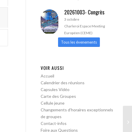
20261003- Congrès
3 octobre
Charleroi Espace Meeting
Européen (CEME)
Tous les évenements
VOIR AUSSI
Accueil
Calendrier des réunions
Capsules Vidéo
Carte des Groupes
Cellule jeune
Changements d’horaires exceptionnels
de groupes
AA
Contact-infos
Foire aux Questions