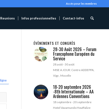
Accès pour les membres
Reunions
Infos professionnelles
Contact-infos
ÉVÈNEMENTS ET CONGRÈS
28-30 Août 2026 – Forum
Francophone Européen du
Service
28 août
-
30 août
MISE A JOUR: Centre ADDEPPA,
Vigy , Moselle
ligne
18-20 septembre 2026
-8th Internationale – AA
Ardennes Conventions
18 septembre
-
20 septembre
Hotel Vayamundo Houffalize