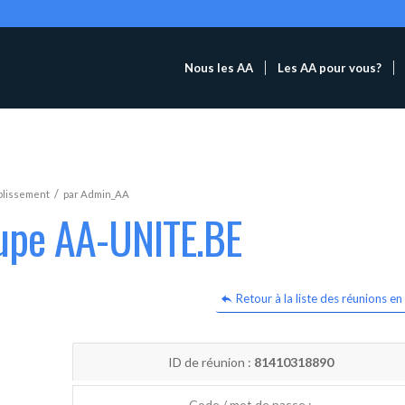
Nous les AA
Les AA pour vous?
/
blissement
par
Admin_AA
oupe AA-UNITE.BE
Retour à la liste des réunions en 
ID de réunion :
81410318890
Code / mot de passe :