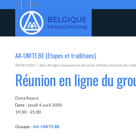
AA-UNITE.BE (Etapes et traditions)
/
04/04/2030
dans
En ligne uniquement
,
Réunion à thème
,
Réunion de réta
Réunion en ligne du gr
Date/heure
Date -
jeudi 4 avril 2030
19:30 - 21:00
Groupe :
AA-UNITE.BE