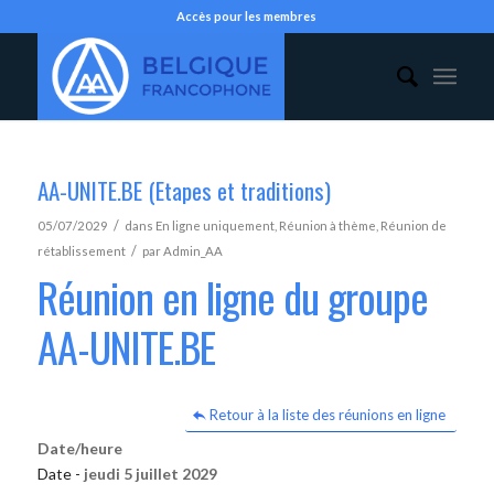
Accès pour les membres
AA-UNITE.BE (Etapes et traditions)
/
05/07/2029
dans
En ligne uniquement
,
Réunion à thème
,
Réunion de
/
rétablissement
par
Admin_AA
Réunion en ligne du groupe
AA-UNITE.BE
Retour à la liste des réunions en ligne
Date/heure
Date -
jeudi 5 juillet 2029