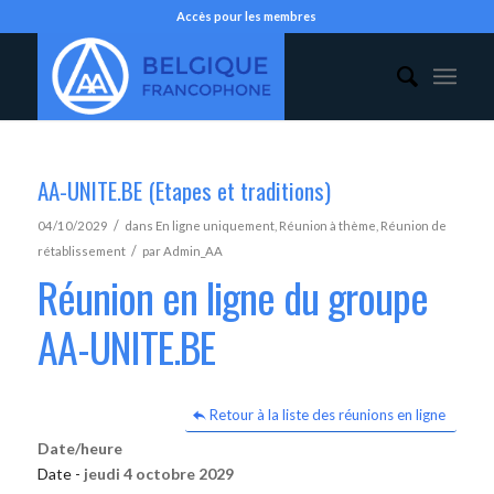
Accès pour les membres
AA-UNITE.BE (Etapes et traditions)
/
04/10/2029
dans
En ligne uniquement
,
Réunion à thème
,
Réunion de
/
rétablissement
par
Admin_AA
Réunion en ligne du groupe
AA-UNITE.BE
Retour à la liste des réunions en ligne
Date/heure
Date -
jeudi 4 octobre 2029