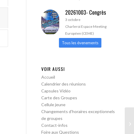
20261003- Congrès
3 octobre
Charleroi Espace Meeting
Européen (CEME)
Tous les évenements
VOIR AUSSI
Accueil
Calendrier des réunions
Capsules Vidéo
Carte des Groupes
Cellule jeune
Changements d’horaires exceptionnels
de groupes
AA
Contact-infos
Foire aux Questions