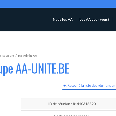
Nous les AA
Les AA pour vous?
/
blissement
par
Admin_AA
oupe AA-UNITE.BE
Retour à la liste des réunions en 
ID de réunion :
81410318890
Code / mot de passe :