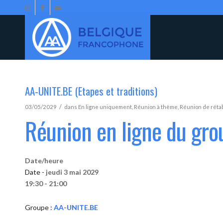
AA-UNITE.BE (Etapes et traditions)
/
03/05/2029
dans
En ligne uniquement
,
Réunion à thème
,
Réunion de réta
Réunion en ligne du gr
Date/heure
Date -
jeudi 3 mai 2029
19:30 - 21:00
Groupe :
AA-UNITE.BE