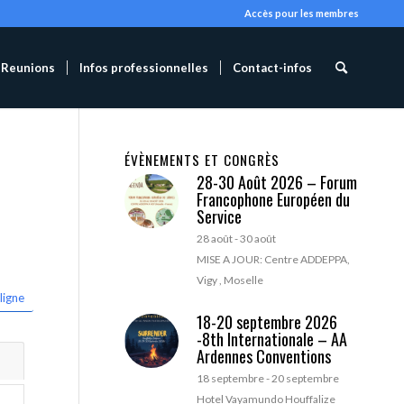
Accès pour les membres
Reunions
Infos professionnelles
Contact-infos
ÉVÈNEMENTS ET CONGRÈS
28-30 Août 2026 – Forum
Francophone Européen du
Service
28 août
-
30 août
MISE A JOUR: Centre ADDEPPA,
Vigy , Moselle
ligne
18-20 septembre 2026
-8th Internationale – AA
Ardennes Conventions
18 septembre
-
20 septembre
Hotel Vayamundo Houffalize