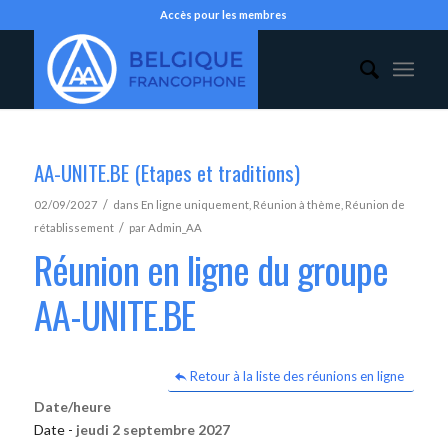
Accès pour les membres
AA-UNITE.BE (Etapes et traditions)
/
02/09/2027
dans
En ligne uniquement
,
Réunion à thème
,
Réunion de
/
rétablissement
par
Admin_AA
Réunion en ligne du groupe
AA-UNITE.BE
Retour à la liste des réunions en ligne
Date/heure
Date -
jeudi 2 septembre 2027