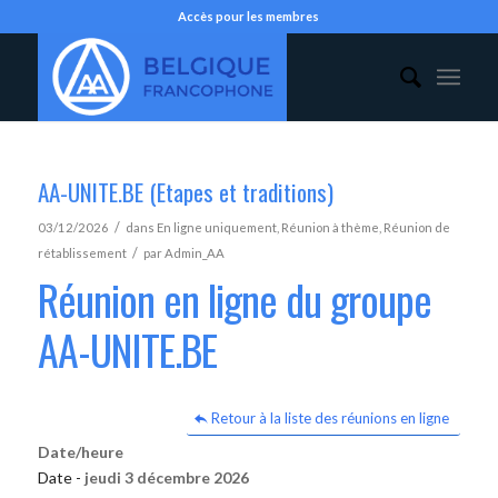
Accès pour les membres
AA-UNITE.BE (Etapes et traditions)
/
03/12/2026
dans
En ligne uniquement
,
Réunion à thème
,
Réunion de
/
rétablissement
par
Admin_AA
Réunion en ligne du groupe
AA-UNITE.BE
Retour à la liste des réunions en ligne
Date/heure
Date -
jeudi 3 décembre 2026