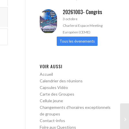
20261003- Congrès
3 octobre
Charleroi Espace Meeting
Européen (CEME)
Tous les évenements
VOIR AUSSI
Accueil
Calendrier des réunions
Capsules Vidéo
Carte des Groupes
Cellule jeune
Changements d’horaires exceptionnels
de groupes
AA
Contact-infos
Foire aux Questions