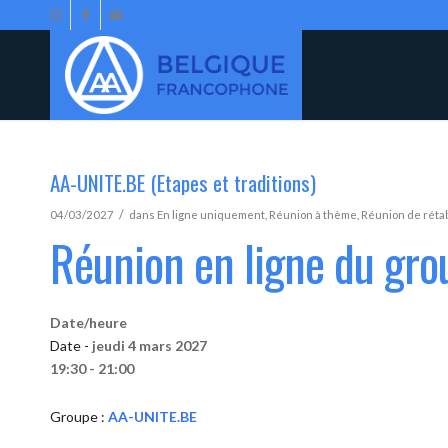
AA-UNITE.BE (Etapes et traditions)
/
04/03/2027
dans
En ligne uniquement
,
Réunion à thème
,
Réunion de réta
Réunion en ligne du gr
Date/heure
Date -
jeudi 4 mars 2027
19:30 - 21:00
Groupe :
AA-UNITE.BE