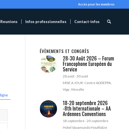
Accès pour les membres
Reunions
Infos professionnelles
Contact-infos
ÉVÈNEMENTS ET CONGRÈS
28-30 Août 2026 – Forum
Francophone Européen du
Service
28 août
-
30 août
MISE A JOUR: Centre ADDEPPA,
Vigy , Moselle
ligne
18-20 septembre 2026
-8th Internationale – AA
Ardennes Conventions
18 septembre
-
20 septembre
Hotel Vayamundo Houffalize