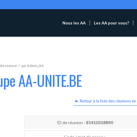
Nous les AA
Les AA pour vous?
/
blissement
par
Admin_AA
oupe AA-UNITE.BE
Retour à la liste des réunions en 
ID de réunion :
81410318890
Code / mot de passe :