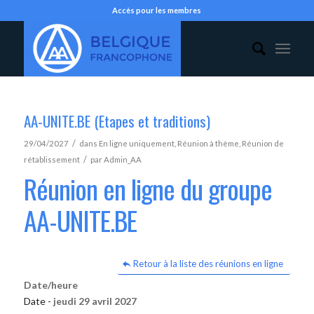
Accès pour les membres
AA-UNITE.BE (Etapes et traditions)
/
29/04/2027
dans
En ligne uniquement
,
Réunion à thème
,
Réunion de
/
rétablissement
par
Admin_AA
Réunion en ligne du groupe
AA-UNITE.BE
Retour à la liste des réunions en ligne
Date/heure
Date -
jeudi 29 avril 2027