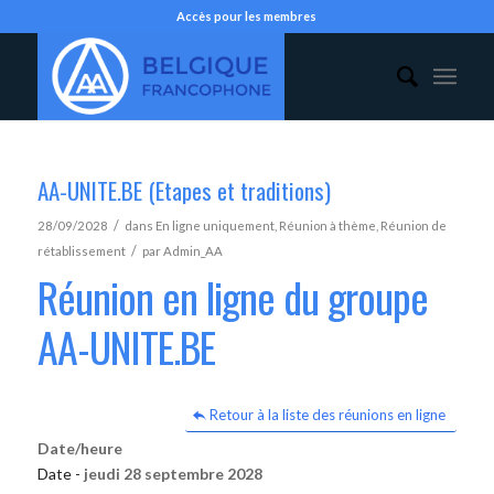
Accès pour les membres
AA-UNITE.BE (Etapes et traditions)
/
28/09/2028
dans
En ligne uniquement
,
Réunion à thème
,
Réunion de
/
rétablissement
par
Admin_AA
Réunion en ligne du groupe
AA-UNITE.BE
Retour à la liste des réunions en ligne
Date/heure
Date -
jeudi 28 septembre 2028