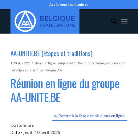
Accès pour les membres
AA-UNITE.BE (Etapes et traditions)
/
10/04/2025
dans
En ligne uniquement
,
Réunion à thème
,
Réunion de
/
rétablissement
par
Admin_AA
Réunion en ligne du groupe
AA-UNITE.BE
Retour à la liste des réunions en ligne
Date/heure
Date -
jeudi 10 avril 2025