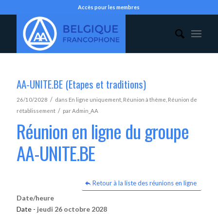
Accès pour les membres
AA-UNITE.BE (Etapes et traditions)
/
26/10/2028
dans
En ligne uniquement
,
Réunion à thème
,
Réunion de
/
rétablissement
par
Admin_AA
Réunion en ligne du groupe
AA-UNITE.BE
Retour à la liste des réunions en ligne
Date/heure
Date -
jeudi 26 octobre 2028