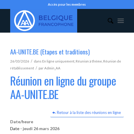
Accès pour les membres
AA-UNITE.BE (Etapes et traditions)
/
26/03/2026
dans
En ligne uniquement
,
Réunion à thème
,
Réunion de
/
rétablissement
par
Admin_AA
Réunion en ligne du groupe
AA-UNITE.BE
Retour à la liste des réunions en ligne
Date/heure
Date -
jeudi 26 mars 2026