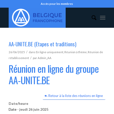
Accès pour les membres
AA-UNITE.BE (Etapes et traditions)
/
26/06/2025
dans
En ligne uniquement
,
Réunion à thème
,
Réunion de
/
rétablissement
par
Admin_AA
Réunion en ligne du groupe
AA-UNITE.BE
Retour à la liste des réunions en ligne
Date/heure
Date -
jeudi 26 juin 2025