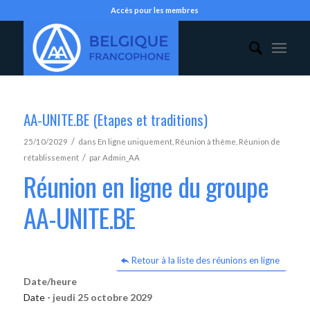
Accès pour les membres
AA-UNITE.BE (Etapes et traditions)
/
25/10/2029
dans
En ligne uniquement
,
Réunion à thème
,
Réunion de
/
rétablissement
par
Admin_AA
Réunion en ligne du groupe
AA-UNITE.BE
Retour à la liste des réunions en ligne
Date/heure
Date -
jeudi 25 octobre 2029