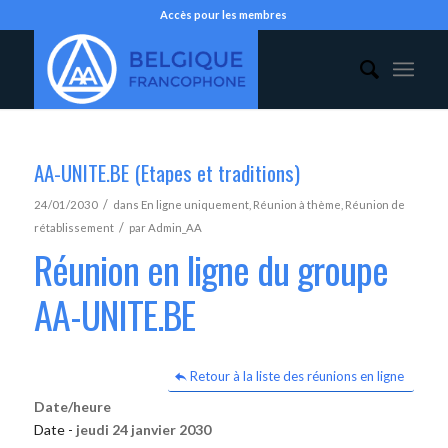
Accès pour les membres
AA-UNITE.BE (Etapes et traditions)
/
24/01/2030
dans
En ligne uniquement
,
Réunion à thème
,
Réunion de
/
rétablissement
par
Admin_AA
Réunion en ligne du groupe
AA-UNITE.BE
Retour à la liste des réunions en ligne
Date/heure
Date -
jeudi 24 janvier 2030