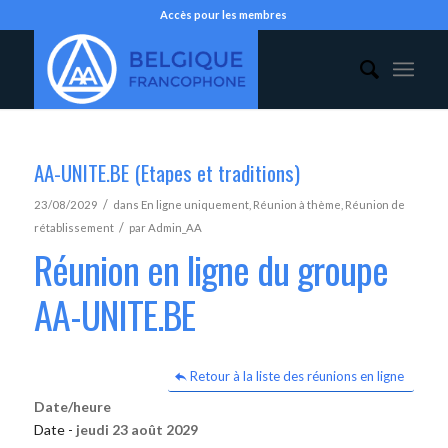
Accès pour les membres
AA-UNITE.BE (Etapes et traditions)
/
23/08/2029
dans
En ligne uniquement
,
Réunion à thème
,
Réunion de
/
rétablissement
par
Admin_AA
Réunion en ligne du groupe
AA-UNITE.BE
Retour à la liste des réunions en ligne
Date/heure
Date -
jeudi 23 août 2029