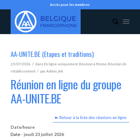
Accès pour les membres
AA-UNITE.BE (Etapes et traditions)
/
23/07/2026
dans
En ligne uniquement
,
Réunion à thème
,
Réunion de
/
rétablissement
par
Admin_AA
Réunion en ligne du groupe
AA-UNITE.BE
Retour à la liste des réunions en ligne
Date/heure
Date -
jeudi 23 juillet 2026