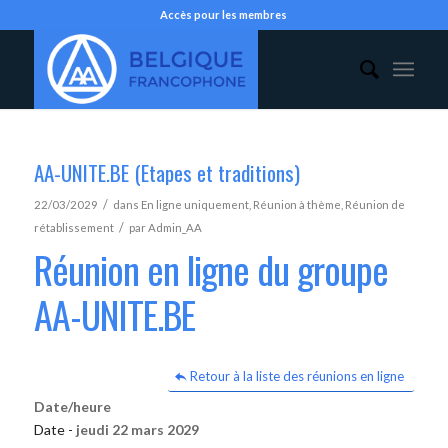
Accès pour les membres
AA-UNITE.BE (Etapes et traditions)
/
22/03/2029
dans
En ligne uniquement
,
Réunion à thème
,
Réunion de
/
rétablissement
par
Admin_AA
Réunion en ligne du groupe
AA-UNITE.BE
Retour à la liste des réunions en ligne
Date/heure
Date -
jeudi 22 mars 2029