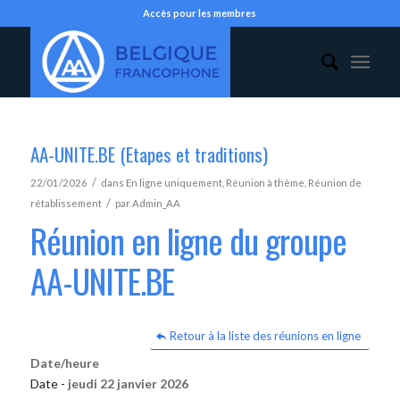
Accès pour les membres
AA-UNITE.BE (Etapes et traditions)
/
22/01/2026
dans
En ligne uniquement
,
Réunion à thème
,
Réunion de
/
rétablissement
par
Admin_AA
Réunion en ligne du groupe
AA-UNITE.BE
Retour à la liste des réunions en ligne
Date/heure
Date -
jeudi 22 janvier 2026