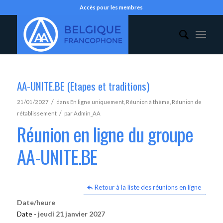
Accès pour les membres
AA-UNITE.BE (Etapes et traditions)
/
21/01/2027
dans
En ligne uniquement
,
Réunion à thème
,
Réunion de
/
rétablissement
par
Admin_AA
Réunion en ligne du groupe
AA-UNITE.BE
Retour à la liste des réunions en ligne
Date/heure
Date -
jeudi 21 janvier 2027