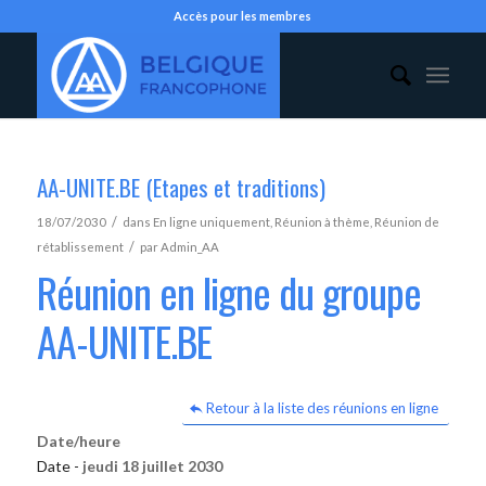
Accès pour les membres
AA-UNITE.BE (Etapes et traditions)
/
18/07/2030
dans
En ligne uniquement
,
Réunion à thème
,
Réunion de
/
rétablissement
par
Admin_AA
Réunion en ligne du groupe
AA-UNITE.BE
Retour à la liste des réunions en ligne
Date/heure
Date -
jeudi 18 juillet 2030