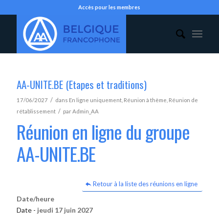
Accès pour les membres
AA-UNITE.BE (Etapes et traditions)
/
17/06/2027
dans
En ligne uniquement
,
Réunion à thème
,
Réunion de
/
rétablissement
par
Admin_AA
Réunion en ligne du groupe
AA-UNITE.BE
Retour à la liste des réunions en ligne
Date/heure
Date -
jeudi 17 juin 2027