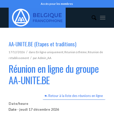
Accès pour les membres
AA-UNITE.BE (Etapes et traditions)
/
17/12/2026
dans
En ligne uniquement
,
Réunion à thème
,
Réunion de
/
rétablissement
par
Admin_AA
Réunion en ligne du groupe
AA-UNITE.BE
Retour à la liste des réunions en ligne
Date/heure
Date -
jeudi 17 décembre 2026