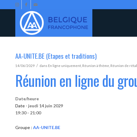
AA-UNITE.BE (Etapes et traditions)
/
14/06/2029
dans
En ligne uniquement
,
Réunion à thème
,
Réunion de réta
Réunion en ligne du gr
Date/heure
Date -
jeudi 14 juin 2029
19:30 - 21:00
Groupe :
AA-UNITE.BE