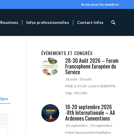
Accès pour les membres
Reunions
Infos professionnelles
Contact-infos
ÉVÈNEMENTS ET CONGRÈS
28-30 Août 2026 – Forum
Francophone Européen du
Service
28 août
-
30 août
MISE A JOUR: Centre ADDEPPA,
Vigy , Moselle
ligne
18-20 septembre 2026
-8th Internationale – AA
Ardennes Conventions
18 septembre
-
20 septembre
Hotel Vayamundo Houffalize