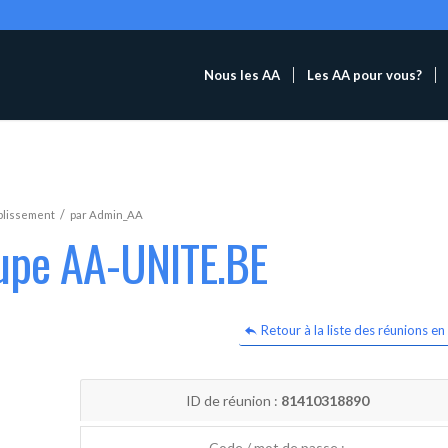
Nous les AA
Les AA pour vous?
/
blissement
par
Admin_AA
oupe AA-UNITE.BE
Retour à la liste des réunions en 
ID de réunion :
81410318890
Code / mot de passe :