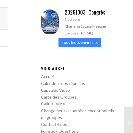
20261003- Congrès
3 octobre
Charleroi Espace Meeting
Européen (CEME)
Tous les évenements
VOIR AUSSI
Accueil
Calendrier des réunions
Capsules Vidéo
Carte des Groupes
Cellule jeune
Changements d’horaires exceptionnels
de groupes
AA
Contact-infos
Foire aux Questions