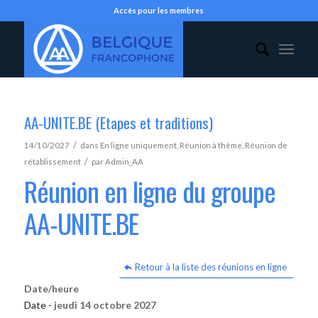
Accès pour les membres
AA-UNITE.BE (Etapes et traditions)
/
14/10/2027
dans
En ligne uniquement
,
Réunion à thème
,
Réunion de
/
rétablissement
par
Admin_AA
Réunion en ligne du groupe
AA-UNITE.BE
Retour à la liste des réunions en ligne
Date/heure
Date -
jeudi 14 octobre 2027