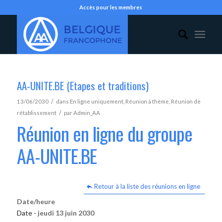
Accès pour les membres
AA-UNITE.BE (Etapes et traditions)
/
13/06/2030
dans
En ligne uniquement
,
Réunion à thème
,
Réunion de
/
rétablissement
par
Admin_AA
Réunion en ligne du groupe
AA-UNITE.BE
Retour à la liste des réunions en ligne
Date/heure
Date -
jeudi 13 juin 2030