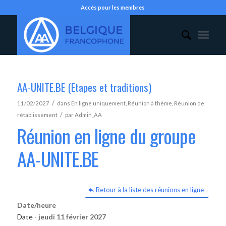
Accès pour les membres
AA-UNITE.BE (Etapes et traditions)
/
11/02/2027
dans
En ligne uniquement
,
Réunion à thème
,
Réunion de
/
rétablissement
par
Admin_AA
Réunion en ligne du groupe
AA-UNITE.BE
Retour à la liste des réunions en ligne
Date/heure
Date -
jeudi 11 février 2027