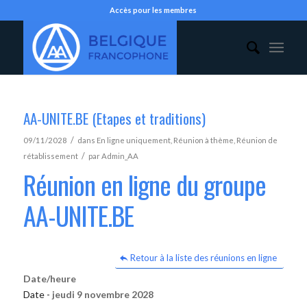
Accès pour les membres
AA-UNITE.BE (Etapes et traditions)
/
09/11/2028
dans
En ligne uniquement
,
Réunion à thème
,
Réunion de
/
rétablissement
par
Admin_AA
Réunion en ligne du groupe
AA-UNITE.BE
Retour à la liste des réunions en ligne
Date/heure
Date -
jeudi 9 novembre 2028