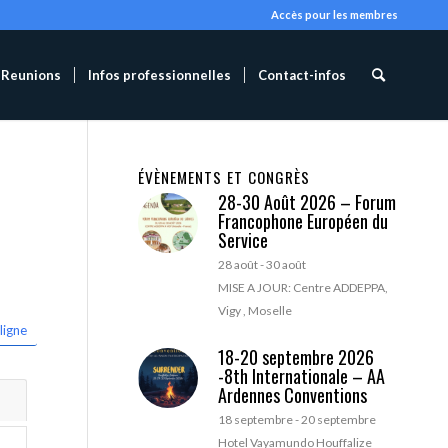
Accès pour les membres
Reunions
Infos professionnelles
Contact-infos
ÉVÈNEMENTS ET CONGRÈS
28-30 Août 2026 – Forum
Francophone Européen du
Service
28 août
-
30 août
MISE A JOUR: Centre ADDEPPA,
Vigy , Moselle
ligne
18-20 septembre 2026
-8th Internationale – AA
Ardennes Conventions
18 septembre
-
20 septembre
Hotel Vayamundo Houffalize