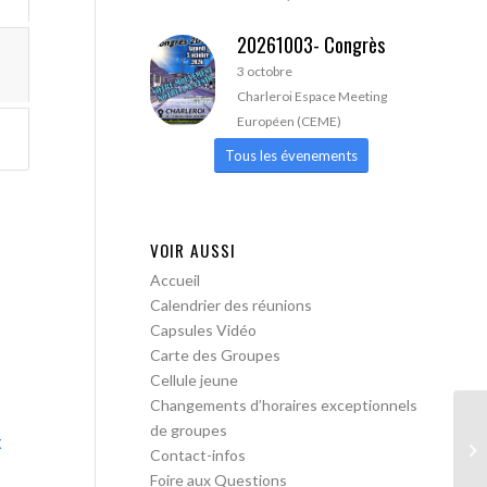
20261003- Congrès
3 octobre
Charleroi Espace Meeting
Européen (CEME)
Tous les évenements
VOIR AUSSI
Accueil
Calendrier des réunions
Capsules Vidéo
Carte des Groupes
Cellule jeune
Changements d’horaires exceptionnels
de groupes
x
AA
Contact-infos
Foire aux Questions