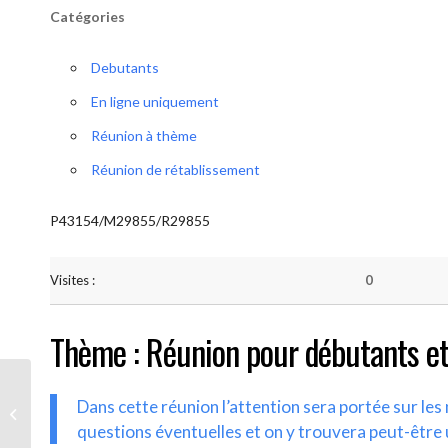
Catégories
Debutants
En ligne uniquement
Réunion à thème
Réunion de rétablissement
P43154/M29855/R29855
Visites :
0
Thème : Réunion pour débutants et
Dans cette réunion l’attention sera portée sur le
AA-UNITE.BE (Débutant/Parrainage)
questions éventuelles et on y trouvera peut-être 