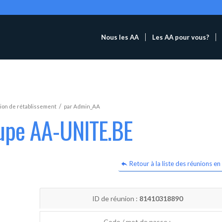
Nous les AA
Les AA pour vous?
/
ion de rétablissement
par
Admin_AA
oupe AA-UNITE.BE
Retour à la liste des réunions en 
ID de réunion :
81410318890
Code / mot de passe :