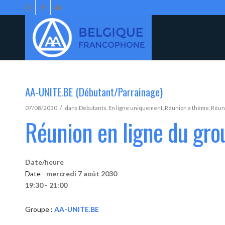
AA-UNITE.BE (Débutant/Parrainage)
/
07/08/2030
dans
Debutants
,
En ligne uniquement
,
Réunion à thème
,
Réun
Réunion en ligne du gr
Date/heure
Date -
mercredi 7 août 2030
19:30 - 21:00
Groupe :
AA-UNITE.BE