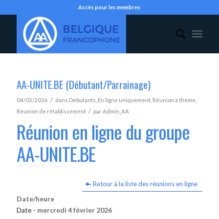
Accès pour les membres
AA-UNITE.BE (Débutant/Parrainage)
/
04/02/2026
dans
Debutants
,
En ligne uniquement
,
Réunion à thème
,
/
Réunion de rétablissement
par
Admin_AA
Réunion en ligne du groupe
AA-UNITE.BE
Retour à la liste des réunions en ligne
Date/heure
Date -
mercredi 4 février 2026