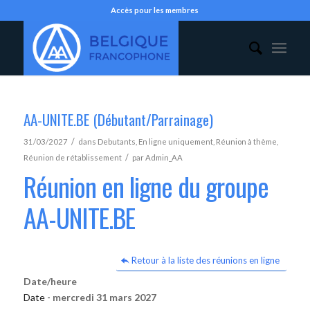
Accès pour les membres
AA-UNITE.BE (Débutant/Parrainage)
/
31/03/2027
dans
Debutants
,
En ligne uniquement
,
Réunion à thème
,
/
Réunion de rétablissement
par
Admin_AA
Réunion en ligne du groupe
AA-UNITE.BE
Retour à la liste des réunions en ligne
Date/heure
Date -
mercredi 31 mars 2027